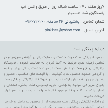
7روز هفته ، ۲۴ ساعت شبانه‌ روز از طریق واتس آپ
پاسخگوی شما هستیم
شماره تماس:
پشتیبانی ۲۴ ساعته: 09196726260
آدرس ایمیل:
pinkiset@yahoo.com
درباره پینکی ست
مجموعه پینکی ست جهت خدمت و حمایت
بانوان
گرانقدر سرزمینم در
تمامی زمینه های مرتبط به آنها شروع به فعالیت نموده . فروشگاه
اینترنتی
پینکی ست
در تلاش است در جهت خدمت رسانی بهتر با تیم
و گروهی متعهد محصولات با کیفیت ، با قیمت های مناسب ، معتبر و
به روز جهان به بانوان ارائه نماید . در فروشگاه اینترنتی پینکی ست
بانوان عزیز می توانيد به راحتی، خرید اینترنتی لذت بخش، مطمئن و
آسان را تجربه کنند و کالای مورد نظر خود را به سرعت در سراسر ایران
دریافت نمایند.
فروشگاه اینترنتی پینکی ست مجموعه ای از محصولات داخلی و خارجی
معتبر آرایشی ، بهداشتی ، عطر ، رنگ مو و....را گرد هم آورده و اين