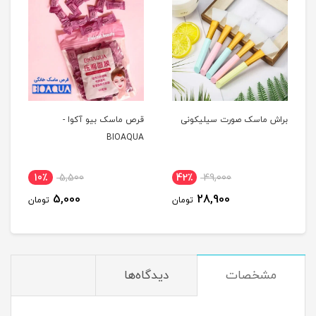
براش ماسک صورت سیلیکونی
قرص ماسک بیو آکوا -
BIOAQUA
10٪
5,500
42٪
49,000
5,000
28,900
تومان
تومان
مشخصات
دیدگاه‌ها