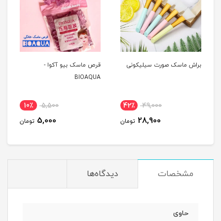
براش ماسک صورت سیلیکونی
قرص ماسک بیو آکوا -
BIOAQUA
10٪
5,500
42٪
49,000
5,000
28,900
تومان
تومان
مشخصات
دیدگاه‌ها
حاوی