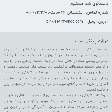
پاسخگوی شما هستیم
شماره تماس:
پشتیبانی ۲۴ ساعته: 09196726260
آدرس ایمیل:
pinkiset@yahoo.com
درباره پینکی ست
مجموعه پینکی ست جهت خدمت و حمایت
بانوان
گرانقدر سرزمینم در
تمامی زمینه های مرتبط به آنها شروع به فعالیت نموده . فروشگاه
اینترنتی
پینکی ست
در تلاش است در جهت خدمت رسانی بهتر با تیم
و گروهی متعهد محصولات با کیفیت ، با قیمت های مناسب ، معتبر و
به روز جهان به بانوان ارائه نماید . در فروشگاه اینترنتی پینکی ست
بانوان عزیز می توانيد به راحتی، خرید اینترنتی لذت بخش، مطمئن و
آسان را تجربه کنند و کالای مورد نظر خود را به سرعت در سراسر ایران
دریافت نمایند.
فروشگاه اینترنتی پینکی ست مجموعه ای از محصولات داخلی و خارجی
معتبر آرایشی ، بهداشتی ، عطر ، رنگ مو و....را گرد هم آورده و اين
امکان را فراهم نموده است تا مشتريان با آسودگی خاطر از ميان اين