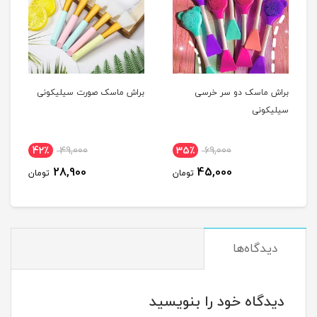
براش ماسک دو سر خرسی
براش ماسک صورت سیلیکونی
سیلیکونی
42٪
49,000
35٪
69,000
28,900
45,000
تومان
تومان
دیدگاه‌ها
دیدگاه خود را بنویسید