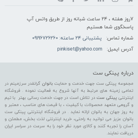
7روز هفته ، ۲۴ ساعت شبانه‌ روز از طریق واتس آپ
پاسخگوی شما هستیم
شماره تماس:
پشتیبانی ۲۴ ساعته: 09196726260
آدرس ایمیل:
pinkiset@yahoo.com
درباره پینکی ست
مجموعه پینکی ست جهت خدمت و حمایت
بانوان
گرانقدر سرزمینم در
تمامی زمینه های مرتبط به آنها شروع به فعالیت نموده . فروشگاه
اینترنتی
پینکی ست
در تلاش است در جهت خدمت رسانی بهتر با تیم
و گروهی متعهد محصولات با کیفیت ، با قیمت های مناسب ، معتبر و
به روز جهان به بانوان ارائه نماید . در فروشگاه اینترنتی پینکی ست
بانوان عزیز می توانيد به راحتی، خرید اینترنتی لذت بخش، مطمئن و
آسان را تجربه کنند و کالای مورد نظر خود را به سرعت در سراسر ایران
دریافت نمایند.