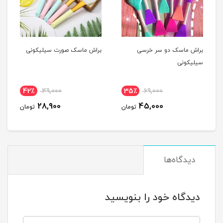
براش ماسک دو سر خرسی
براش ماسک صورت سیلیکونی
سیلیکونی
42٪
49,000
35٪
69,000
28,900
45,000
تومان
تومان
دیدگاه‌ها
دیدگاه خود را بنویسید