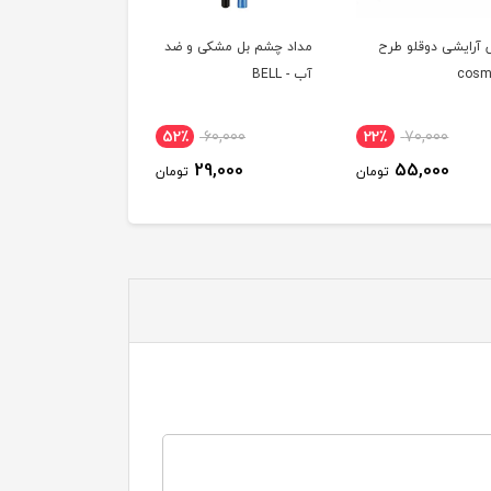
 آرایشی دوقلو طرح
مداد چشم بل مشکی و ضد
cosm
آب - BELL
52٪
60,000
22٪
70,000
29,000
55,000
تومان
تومان