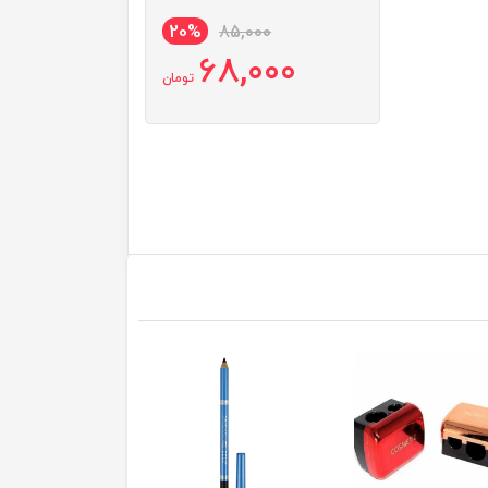
20%
85,000
68,000
تومان