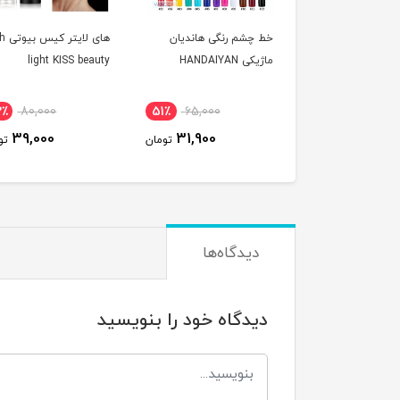
خط چشم رنگی هاندیان
های لا
ماژیکی HANDAIYAN
light KISS beauty
2٪
80,000
51٪
65,000
39,000
31,900
تومان
تو
دیدگاه‌ها
دیدگاه خود را بنویسید