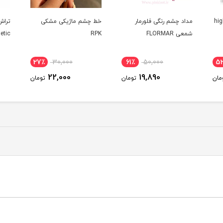
یتر کیس بیوتی high
مداد چشم رنگی فلورمار
خط چشم ماژیکی مشکی
تراش
شمعی FLORMAR
RPK
etic
27٪
30,000
61٪
50,000
5
22,000
19,890
مان
تومان
تومان