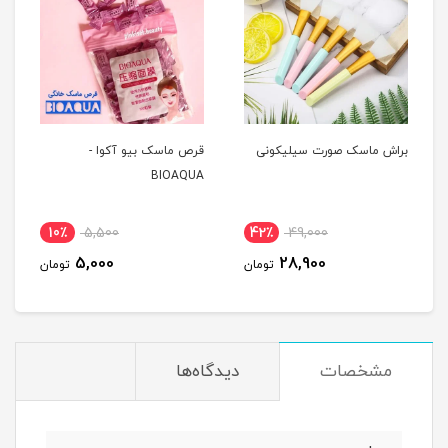
براش ماسک صورت سیلیکونی
قرص ماسک بیو آکوا -
BIOAQUA
10٪
5,500
42٪
49,000
5,000
28,900
تومان
تومان
مشخصات
دیدگاه‌ها