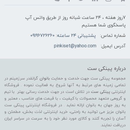
7روز هفته ، ۲۴ ساعت شبانه‌ روز از طریق واتس آپ
پاسخگوی شما هستیم
شماره تماس:
پشتیبانی ۲۴ ساعته: 09196726260
آدرس ایمیل:
pinkiset@yahoo.com
درباره پینکی ست
مجموعه پینکی ست جهت خدمت و حمایت
بانوان
گرانقدر سرزمینم در
تمامی زمینه های مرتبط به آنها شروع به فعالیت نموده . فروشگاه
اینترنتی
پینکی ست
در تلاش است در جهت خدمت رسانی بهتر با تیم
و گروهی متعهد محصولات با کیفیت ، با قیمت های مناسب ، معتبر و
به روز جهان به بانوان ارائه نماید . در فروشگاه اینترنتی پینکی ست
بانوان عزیز می توانيد به راحتی، خرید اینترنتی لذت بخش، مطمئن و
آسان را تجربه کنند و کالای مورد نظر خود را به سرعت در سراسر ایران
دریافت نمایند.