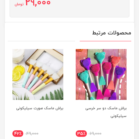
29,000
تومان
محصولات مرتبط
براش ماسک دو سر خرسی
براش ماسک صورت سیلیکونی
سیلیکونی
42٪
49,000
35٪
69,000