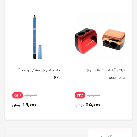
تراش آرایشی دوقلو طرح
مداد چشم بل مشکی و ضد آب -
BELL
cosmetic
52٪
60,000
22٪
70,000
29,000
55,000
تومان
تومان