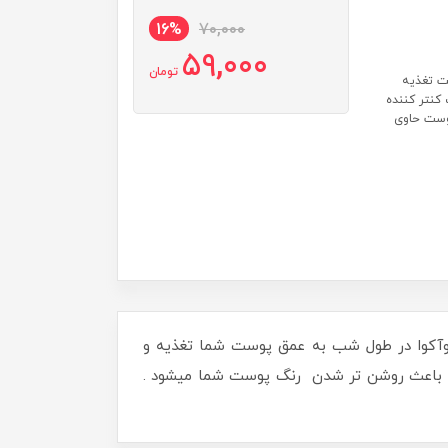
16%
70,000
59,000
تومان
ت تغذیه
کنتر کننده
وست حاوی
یوآکوا در طول شب به عمق پوست شما تغذیه و
سب باعث روشن تر شدن رنگ پوست شما میشود .