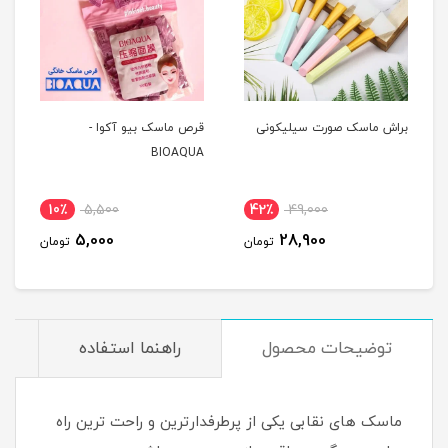
براش ماسک صورت سیلیکونی
قرص ماسک بیو آکوا -
BIOAQUA
10٪
5,500
42٪
49,000
5,000
28,900
تومان
تومان
توضیحات محصول
راهنما استفاده
ماسک های نقابی یکی از پرطرفدارترین و راحت ترین راه