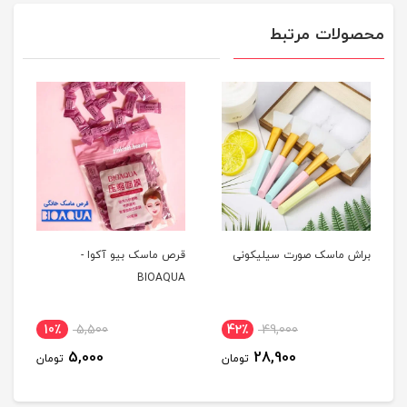
محصولات مرتبط
براش ماسک صورت سیلیکونی
قرص ماسک بیو آکوا -
BIOAQUA
10٪
5,500
42٪
49,000
5,000
28,900
تومان
تومان