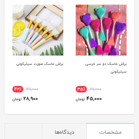
براش ماسک دو سر خرسی
براش ماسک صورت سیلیکونی
سیلیکونی
42٪
49,000
35٪
69,000
28,900
45,000
تومان
تومان
مشخصات
دیدگاه‌ها