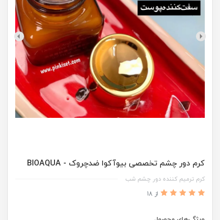
کرم دور چشم تخصصی بیوآکوا ضدچروک - BIOAQUA
کرم ترمیم کننده دور چشم شب
از 18
ویژگی‌های محصول