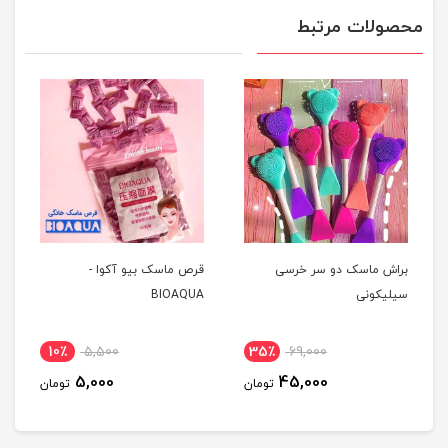
محصولات مرتبط
براش ماسک دو سر خرسی
قرص ماسک بیو آکوا -
سیلیکونی
BIOAQUA
10٪
5,500
35٪
69,000
5,000
45,000
تومان
تومان