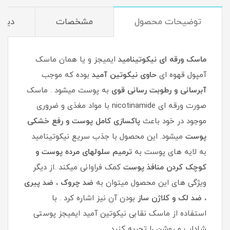
توضیحات محصول
مشخصات
دیدگ
ماسک ورقه ای نیکوتینامید
ایمیجز و یا همان ماسک
آمپول قهوه ای
حاوی نیکوتین آمید
بوده که موجب
آبرسانی و رطوبت رسانی قوی
به پوست میشود . ماسک
صورت ورقه ای nicotinamide با مواد مغذی و ضروری
موجود در خود باعث
پاکسازی کامل پوست و رفع خشکی
پوست
میشود. این محصول با جذب سریع نیکوتینامید
به لایه های پوست به
ترمیم سلولهای مرده پوست و
کوچک کردن منافذ پوست
کمک فراوانی میکند .از دیگر
ویژگی های این محصول میتوان به
ضد چروک ، ضد پیری
، ضد لک و کلاژن ساز
بودن آن نیز اشاره کرد . با
استفاده از ماسک نقابی نیکوتین آمید ایمیجز پوستی
شاداب و روشن را تجربه کنید.