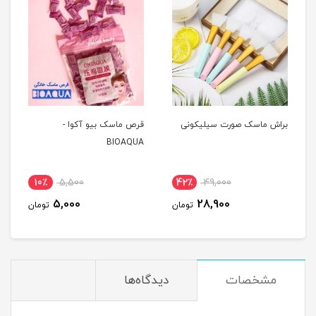
براش ماسک صورت سیلیکونی
قرص ماسک بیو آکوا -
BIOAQUA
10٪
5,500
42٪
49,000
5,000
28,900
تومان
تومان
مشخصات
دیدگاه‌ها