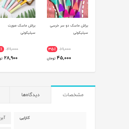
براش ماسک دو سر خرسی
براش ماسک صورت
سیلیکونی
سیلیکونی
2٪
49,000
35٪
69,000
28,900
45,000
تومان
تو
مشخصات
دیدگاه‌ها
آبر
کارایی