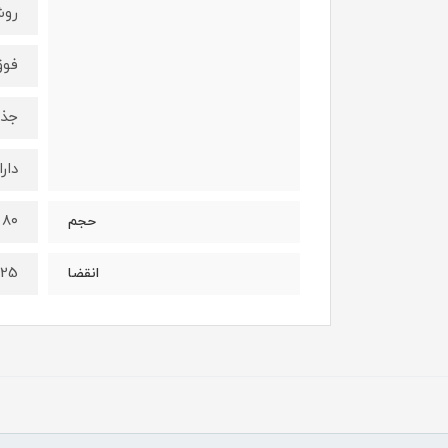
روش
فوق
جذب
دار
۸۰ گرم
حجم
025
انقضا