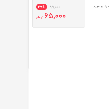
الا و سریع
27%
89,000
65,000
تومان