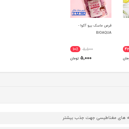
قرص ماسک بیو آکوا -
BIOAQUA
10٪
5,500
4
5,000
مان
تومان
ه های مغناطیسی جهت جذب بیشتر