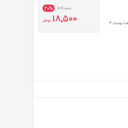
20%
23,000
18,500
تومان
کارایی: 1-آبرسان قوی پوست 2-کلاژن ساز و ضدچروک 3-سفت کننده و لیفت پوست 4-