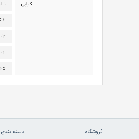
1-آبرسان قوی پوست
کارایی
2-کلاژن ساز و ضدچروک
3-سفت کننده و لیفت پوست
4-مغذی کننده پوست
45روشن کننده و رفع 
فروشگاه
دسته بندی ک