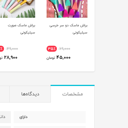
براش ماسک دو سر خرسی
براش ماسک صورت
سیلیکونی
سیلیکونی
2٪
49,000
35٪
69,000
28,900
45,000
تومان
تو
مشخصات
دیدگاه‌ها
دان
دارای