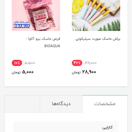
براش ماسک صورت سیلیکونی
قرص ماسک بیو آکوا -
BIOAQUA
10٪
5,500
42٪
49,000
5,000
28,900
تومان
تومان
مشخصات
دیدگاه‌ها
کارایی