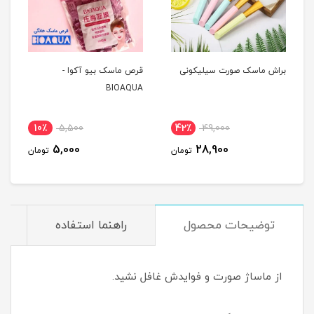
براش ماسک صورت سیلیکونی
قرص ماسک بیو آکوا -
BIOAQUA
10٪
5,500
42٪
49,000
5,000
28,900
تومان
تومان
توضیحات محصول
راهنما استفاده
از ماساژ صورت و‌ فوایدش غافل نشید.