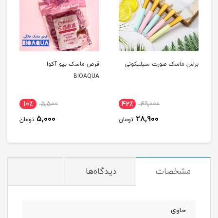
براش ماسک صورت سیلیکونی
قرص ماسک بیو آکوا -
BIOAQUA
10٪
5,500
42٪
49,000
5,000
28,900
تومان
تومان
مشخصات
دیدگاه‌ها
حاوی