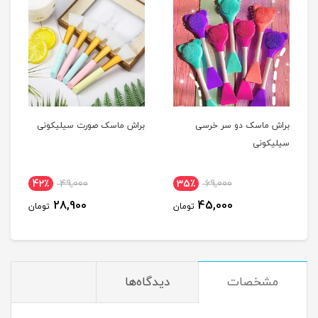
براش ماسک دو سر خرسی
براش ماسک صورت سیلیکونی
سیلیکونی
42٪
49,000
35٪
69,000
28,900
45,000
تومان
تومان
مشخصات
دیدگاه‌ها