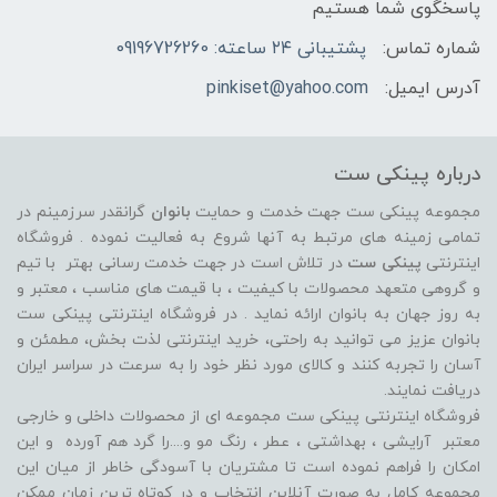
پاسخگوی شما هستیم
شماره تماس:
پشتیبانی ۲۴ ساعته: 09196726260
آدرس ایمیل:
pinkiset@yahoo.com
درباره پینکی ست
مجموعه پینکی ست جهت خدمت و حمایت
بانوان
گرانقدر سرزمینم در
تمامی زمینه های مرتبط به آنها شروع به فعالیت نموده . فروشگاه
اینترنتی
پینکی ست
در تلاش است در جهت خدمت رسانی بهتر با تیم
و گروهی متعهد محصولات با کیفیت ، با قیمت های مناسب ، معتبر و
به روز جهان به بانوان ارائه نماید . در فروشگاه اینترنتی پینکی ست
بانوان عزیز می توانيد به راحتی، خرید اینترنتی لذت بخش، مطمئن و
آسان را تجربه کنند و کالای مورد نظر خود را به سرعت در سراسر ایران
دریافت نمایند.
فروشگاه اینترنتی پینکی ست مجموعه ای از محصولات داخلی و خارجی
معتبر آرایشی ، بهداشتی ، عطر ، رنگ مو و....را گرد هم آورده و اين
امکان را فراهم نموده است تا مشتريان با آسودگی خاطر از ميان اين
مجموعه کامل به صورت آنلاين انتخاب و در کوتاه ترين زمان ممکن