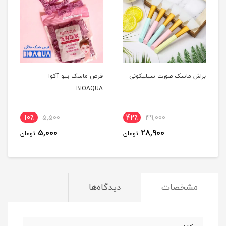
براش ماسک صورت سیلیکونی
قرص ماسک بیو آکوا -
BIOAQUA
10٪
5,500
42٪
49,000
5,000
28,900
تومان
تومان
مشخصات
دیدگاه‌ها