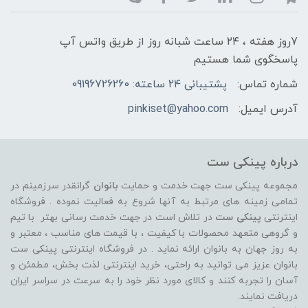
7روز هفته ، ۲۴ ساعت شبانه‌ روز از طریق واتس آپ
پاسخگوی شما هستیم
شماره تماس:
پشتیبانی ۲۴ ساعته: 09196726260
آدرس ایمیل:
pinkiset@yahoo.com
درباره پینکی ست
مجموعه پینکی ست جهت خدمت و حمایت
بانوان
گرانقدر سرزمینم در
تمامی زمینه های مرتبط به آنها شروع به فعالیت نموده . فروشگاه
اینترنتی
پینکی ست
در تلاش است در جهت خدمت رسانی بهتر با تیم
و گروهی متعهد محصولات با کیفیت ، با قیمت های مناسب ، معتبر و
به روز جهان به بانوان ارائه نماید . در فروشگاه اینترنتی پینکی ست
بانوان عزیز می توانيد به راحتی، خرید اینترنتی لذت بخش، مطمئن و
آسان را تجربه کنند و کالای مورد نظر خود را به سرعت در سراسر ایران
دریافت نمایند.