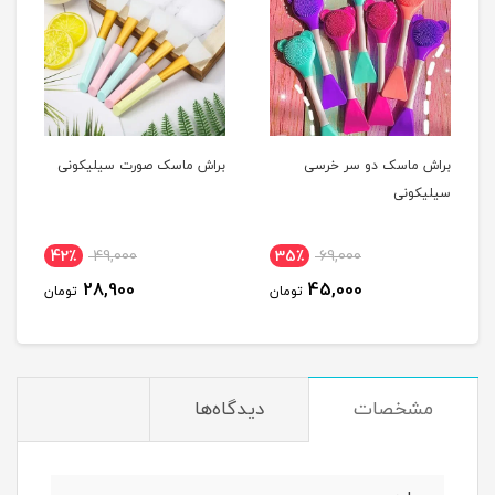
براش ماسک دو سر خرسی
براش ماسک صورت سیلیکونی
سیلیکونی
42٪
49,000
35٪
69,000
28,900
45,000
تومان
تومان
مشخصات
دیدگاه‌ها