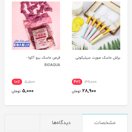
براش ماسک صورت سیلیکونی
قرص ماسک بیو آکوا -
BIOAQUA
10٪
5,500
42٪
49,000
5,000
28,900
تومان
تومان
مشخصات
دیدگاه‌ها