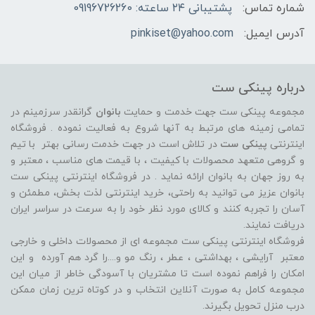
شماره تماس:
پشتیبانی ۲۴ ساعته: 09196726260
آدرس ایمیل:
pinkiset@yahoo.com
درباره پینکی ست
مجموعه پینکی ست جهت خدمت و حمایت
بانوان
گرانقدر سرزمینم در
تمامی زمینه های مرتبط به آنها شروع به فعالیت نموده . فروشگاه
اینترنتی
پینکی ست
در تلاش است در جهت خدمت رسانی بهتر با تیم
و گروهی متعهد محصولات با کیفیت ، با قیمت های مناسب ، معتبر و
به روز جهان به بانوان ارائه نماید . در فروشگاه اینترنتی پینکی ست
بانوان عزیز می توانيد به راحتی، خرید اینترنتی لذت بخش، مطمئن و
آسان را تجربه کنند و کالای مورد نظر خود را به سرعت در سراسر ایران
دریافت نمایند.
فروشگاه اینترنتی پینکی ست مجموعه ای از محصولات داخلی و خارجی
معتبر آرایشی ، بهداشتی ، عطر ، رنگ مو و....را گرد هم آورده و اين
امکان را فراهم نموده است تا مشتريان با آسودگی خاطر از ميان اين
مجموعه کامل به صورت آنلاين انتخاب و در کوتاه ترين زمان ممکن
درب منزل تحویل بگیرند.