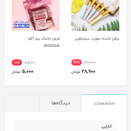
براش ماسک صورت سیلیکونی
قرص ماسک بیو آکوا -
BIOAQUA
10٪
5,500
42٪
49,000
5,000
28,900
تومان
تومان
مشخصات
دیدگاه‌ها
کارایی