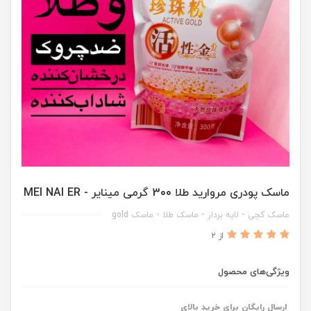
ماسک پودری مروارید طلا 300 گرمی مینایر - MEI NAI ER
ماسک گچی - لایه بردار - ماسک طلا - ماسک gold
از 2
ویژگی‌های محصول
ارسال رایگان برای خرید بالای