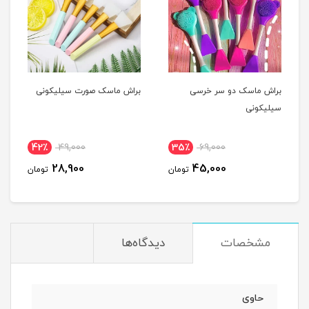
براش ماسک دو سر خرسی
براش ماسک صورت سیلیکونی
سیلیکونی
42٪
49,000
35٪
69,000
28,900
45,000
تومان
تومان
مشخصات
دیدگاه‌ها
حاوی