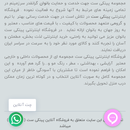
مجموعه پینکی ست جهت خدمت و حمایت
بانوان
گرانقدر سرزمینم در
تمامی زمینه های مرتبط به آنها شروع به فعالیت نموده . فروشگاه
اینترنتی
پینکی ست
در تلاش است در جهت خدمت رسانی بهتر با تیم
و گروهی متعهد محصولات با کیفیت ، با قیمت های مناسب ، معتبر و
به روز جهان به بانوان ارائه نماید . در فروشگاه اینترنتی پینکی ست
بانوان عزیز می توانيد به راحتی، خرید اینترنتی لذت بخش، مطمئن و
آسان را تجربه کنند و کالای مورد نظر خود را به سرعت در سراسر ایران
دریافت نمایند.
فروشگاه اینترنتی پینکی ست مجموعه ای از محصولات داخلی و خارجی
معتبر آرایشی ، بهداشتی ، عطر ، رنگ مو و....را گرد هم آورده و اين
امکان را فراهم نموده است تا مشتريان با آسودگی خاطر از ميان اين
مجموعه کامل به صورت آنلاين انتخاب و در کوتاه ترين زمان ممکن
درب منزل تحویل بگیرند.
چت آنلاین
تمامی حقوق این سایت متعلق به فروشگاه آنلاین پینکی ست ( pinkiset )
میباشد