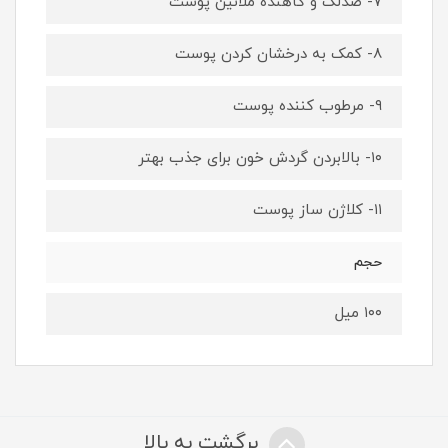
۷- ضدلک و کاهنده ملانین پوست
۸- کمک به درخشان کردن پوست
۹- مرطوب کننده پوست
۱۰- بالابردن گردش خون برای جذب بهتر
۱۱- کلاژن ساز پوست
حجم
۱۰۰ میل
برگشت به بالا