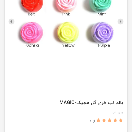
بالم لب طرح گل مجیک-MAGIC
برق لب
از 2