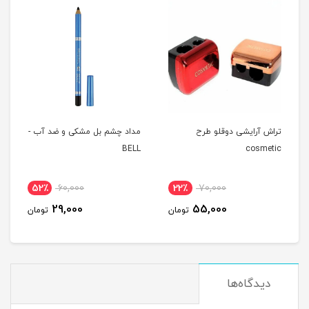
تراش آرایشی دوقلو طرح
مداد چشم بل مشکی و ضد آب -
BELL
cosmetic
52٪
60,000
22٪
70,000
29,000
55,000
تومان
تومان
دیدگاه‌ها