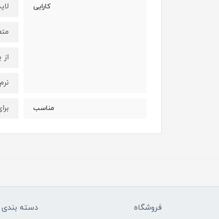
لای
کارایی
متع
از 
نرم
برا
مناسب
فروشگاه
دسته بندی ک