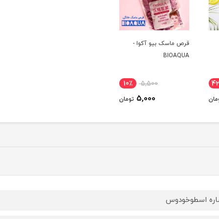
قرص ماسک بیو آکوا -
BIOAQUA
10٪
5,500
4
5,000
مان
تومان
ره اسطوخودوس