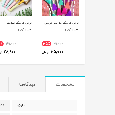
براش ماسک دو سر خرسی
براش ماسک صورت
سیلیکونی
سیلیکونی
2٪
49,000
35٪
69,000
28,900
45,000
تومان
تو
مشخصات
دیدگاه‌ها
عصا
حاوی