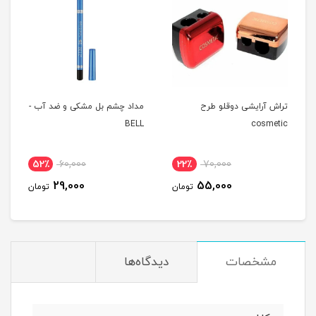
تراش آرایشی دوقلو طرح
مداد چشم بل مشکی و ضد آب -
BELL
cosmetic
52٪
60,000
22٪
70,000
29,000
55,000
تومان
تومان
مشخصات
دیدگاه‌ها