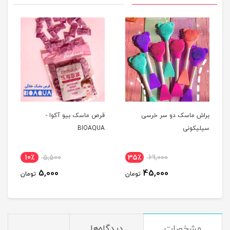
براش ماسک دو سر خرسی
قرص ماسک بیو آکوا -
سیلیکونی
BIOAQUA
10٪
5,500
35٪
69,000
5,000
45,000
تومان
تومان
مشخصات
دیدگاه‌ها