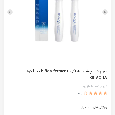
سرم دور چشم غلطکی bifida ferment بیوآکوا -
BIOAQUA
دور چشم ماساژوردار
از 3
ویژگی‌های محصول