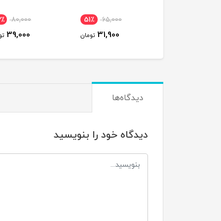
2٪
80,000
51٪
65,000
39,000
31,900
تومان
تو
دیدگاه‌ها
دیدگاه خود را بنویسید