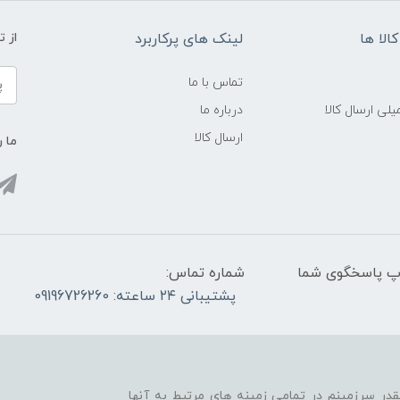
الا ها
لینک های پرکاربرد
از 
تماس با ما
لی ارسال کالا
درباره ما
ارسال کالا
ما ر
واتس آپ پاسخگوی شما
شماره تماس:
پشتیبانی ۲۴ ساعته: 09196726260
قدر سرزمینم در تمامی زمینه های مرتبط به آنها