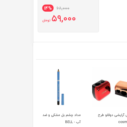
14%
68,000
59,000
تومان
 آرایشی دوقلو طرح
مداد چشم بل مشکی و ضد
cosm
آب - BELL