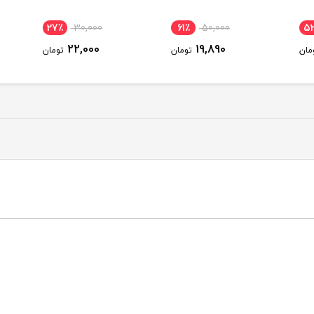
27٪
30,000
61٪
50,000
5
22,000
19,890
مان
تومان
تومان