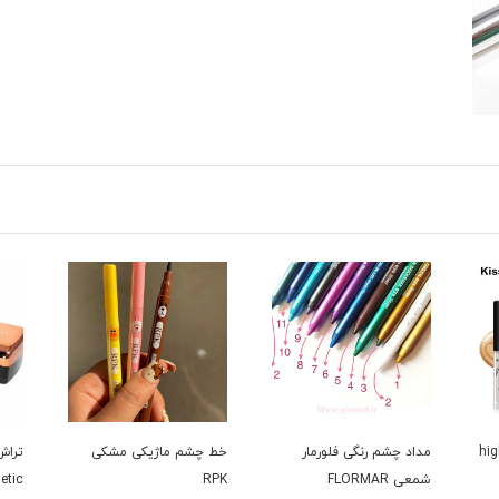
یتر کیس بیوتی high
مداد چشم رنگی فلورمار
خط چشم ماژیکی مشکی
تراش
شمعی FLORMAR
RPK
etic