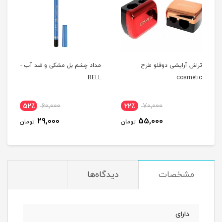
تراش آرایشی دوقلو طرح
مداد چشم بل مشکی و ضد آب -
BELL
cosmetic
52٪
60,000
22٪
70,000
29,000
55,000
تومان
تومان
مشخصات
دیدگاه‌ها
دارای