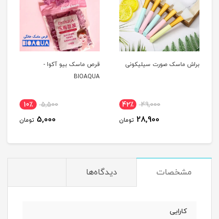
براش ماسک صورت سیلیکونی
قرص ماسک بیو آکوا -
BIOAQUA
10٪
5,500
42٪
49,000
5,000
28,900
تومان
تومان
مشخصات
دیدگاه‌ها
کارایی