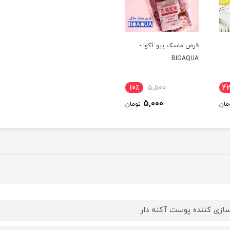
قرص ماسک بیو آکوا -
BIOAQUA
10٪
5,500
4
5,000
مان
تومان
سازی کننده پوست آکنه دار