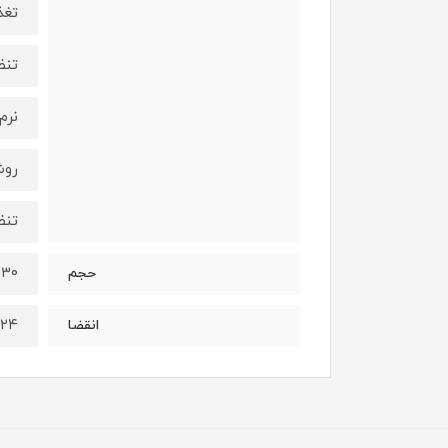
تغذ
تنظ
نرم
روش
تنظ
۳۰ گرم
حجم
۰۲۴
انقضا