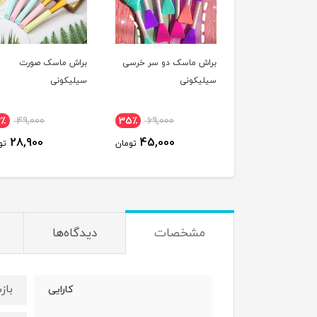
براش ماسک دو سر خرسی
براش ماسک صورت
سیلیکونی
سیلیکونی
2٪
49,000
35٪
69,000
28,900
45,000
تومان
تو
مشخصات
دیدگاه‌ها
باز
کارایی