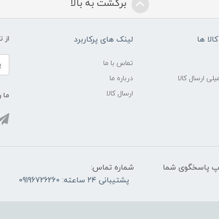
برگشت به بالا
الا ها
لینک های پرکاربرد
از 
تماس با ما
لی ارسال کالا
درباره ما
ارسال کالا
ما ر
واتس آپ پاسخگوی شما
شماره تماس:
پشتیبانی ۲۴ ساعته: 09196726260