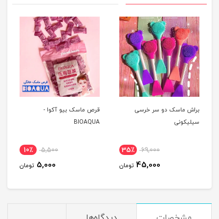
براش ماسک دو سر خرسی
قرص ماسک بیو آکوا -
سیلیکونی
BIOAQUA
10٪
5,500
35٪
69,000
5,000
45,000
تومان
تومان
مشخصات
دیدگاه‌ها