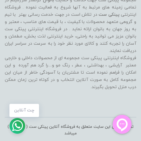
مجموعه پینکی ست جهت خدمت و حمایت
بانوان
گرانقدر سرزمینم در
تمامی زمینه های مرتبط به آنها شروع به فعالیت نموده . فروشگاه
اینترنتی
پینکی ست
در تلاش است در جهت خدمت رسانی بهتر با تیم
و گروهی متعهد محصولات با کیفیت ، با قیمت های مناسب ، معتبر و
به روز جهان به بانوان ارائه نماید . در فروشگاه اینترنتی پینکی ست
بانوان عزیز می توانيد به راحتی، خرید اینترنتی لذت بخش، مطمئن و
آسان را تجربه کنند و کالای مورد نظر خود را به سرعت در سراسر ایران
دریافت نمایند.
فروشگاه اینترنتی پینکی ست مجموعه ای از محصولات داخلی و خارجی
معتبر آرایشی ، بهداشتی ، عطر ، رنگ مو و....را گرد هم آورده و اين
امکان را فراهم نموده است تا مشتريان با آسودگی خاطر از ميان اين
مجموعه کامل به صورت آنلاين انتخاب و در کوتاه ترين زمان ممکن
درب منزل تحویل بگیرند.
چت آنلاین
تمامی حقوق این سایت متعلق به فروشگاه آنلاین پینکی ست ( pinkiset )
میباشد