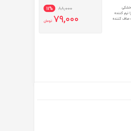
 خشکی
11%
88,000
 92% عصاره آلوئه ورا نرم کننده
79,000
 صاف کننده
تومان