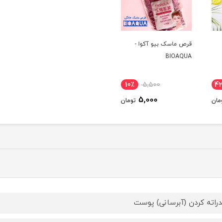
قرص ماسک بیو آکوا -
BIOAQUA
10٪
5,500
4
5,000
مان
تومان
راته کردن (آبرسانی) پوست