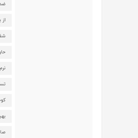
ضد 
از 
شفا
حاوی 92% عصا
نرم
تسک
کوچ
بهب
صاف