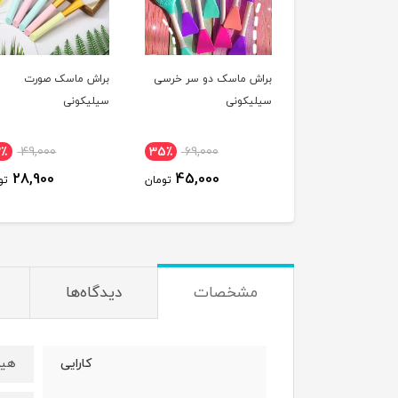
براش ماسک دو سر خرسی
براش ماسک صورت
سیلیکونی
سیلیکونی
2٪
49,000
35٪
69,000
28,900
45,000
تومان
تو
مشخصات
دیدگاه‌ها
هید
کارایی