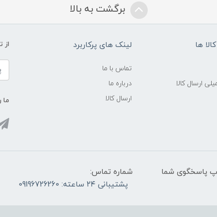
برگشت به بالا
الا ها
لینک های پرکاربرد
از 
تماس با ما
لی ارسال کالا
درباره ما
ارسال کالا
ما ر
واتس آپ پاسخگوی شما
شماره تماس:
پشتیبانی ۲۴ ساعته: 09196726260