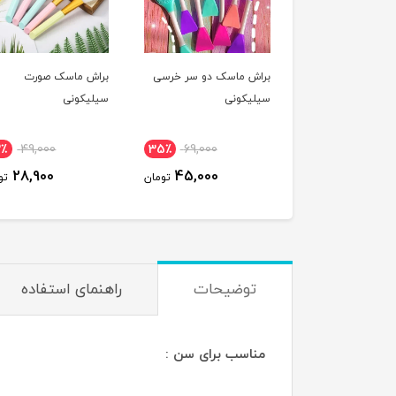
براش ماسک دو سر خرسی
براش ماسک صورت
سیلیکونی
سیلیکونی
2٪
49,000
35٪
69,000
28,900
45,000
تومان
تو
توضیحات
راهنمای استفاده
مناسب برای سن :