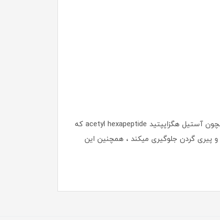
کرم ماساژوردار رفع غبغب (غلطکی) روشی مناسب برای درمان سریع غبغب میباشد و این محصول با دارا بودن موادی همچون آستیل هگزاپپتید acetyl hexapeptide که
 و پیری گردن جلوگیری میکند ، همچنین این