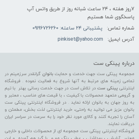
7روز هفته ، ۲۴ ساعت شبانه‌ روز از طریق واتس آپ
پاسخگوی شما هستیم
شماره تماس:
پشتیبانی ۲۴ ساعته: 09196726260
آدرس ایمیل:
pinkiset@yahoo.com
درباره پینکی ست
مجموعه پینکی ست جهت خدمت و حمایت
بانوان
گرانقدر سرزمینم در
تمامی زمینه های مرتبط به آنها شروع به فعالیت نموده . فروشگاه
اینترنتی
پینکی ست
در تلاش است در جهت خدمت رسانی بهتر با تیم
و گروهی متعهد محصولات با کیفیت ، با قیمت های مناسب ، معتبر و
به روز جهان به بانوان ارائه نماید . در فروشگاه اینترنتی پینکی ست
بانوان عزیز می توانيد به راحتی، خرید اینترنتی لذت بخش، مطمئن و
آسان را تجربه کنند و کالای مورد نظر خود را به سرعت در سراسر ایران
دریافت نمایند.
فروشگاه اینترنتی پینکی ست مجموعه ای از محصولات داخلی و خارجی
معتبر آرایشی ، بهداشتی ، عطر ، رنگ مو و....را گرد هم آورده و اين