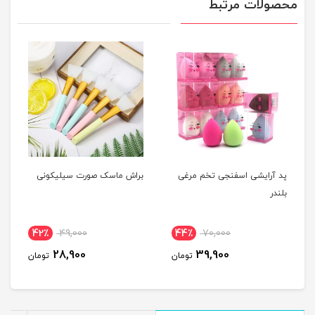
محصولات مرتبط
پد آرایشی اسفنجی تخم مرغی
براش ماسک صورت سیلیکونی
بلندر
42٪
49,000
44٪
70,000
28,900
39,900
تومان
تومان