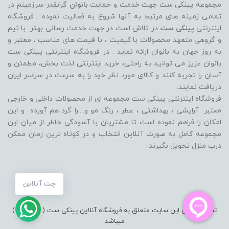
مجموعه پینکی ست جهت خدمت و حمایت
بانوان
گرانقدر سرزمینم در
تمامی زمینه های مرتبط به آنها شروع به فعالیت نموده . فروشگاه
اینترنتی
پینکی ست
در تلاش است در جهت خدمت رسانی بهتر با تیم
و گروهی متعهد محصولات با کیفیت ، با قیمت های مناسب ، معتبر و
به روز جهان به بانوان ارائه نماید . در فروشگاه اینترنتی پینکی ست
بانوان عزیز می توانيد به راحتی، خرید اینترنتی لذت بخش، مطمئن و
آسان را تجربه کنند و کالای مورد نظر خود را به سرعت در سراسر ایران
دریافت نمایند.
فروشگاه اینترنتی پینکی ست مجموعه ای از محصولات داخلی و خارجی
معتبر آرایشی ، بهداشتی ، عطر ، رنگ مو و....را گرد هم آورده و اين
امکان را فراهم نموده است تا مشتريان با آسودگی خاطر از ميان اين
مجموعه کامل به صورت آنلاين انتخاب و در کوتاه ترين زمان ممکن
درب منزل تحویل بگیرند.
چت آنلاین
تمامی حقوق این سایت متعلق به فروشگاه آنلاین پینکی ست ( pinkiset )
میباشد