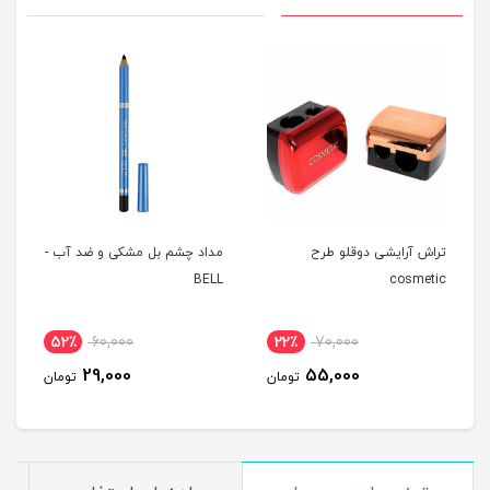
تراش آرایشی دوقلو طرح
مداد چشم بل مشکی و ضد آب -
BELL
cosmetic
52٪
60,000
22٪
70,000
29,000
55,000
تومان
تومان