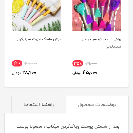
براش ماسک دو سر خرسی
براش ماسک صورت سیلیکونی
سیلیکونی
42٪
49,000
35٪
69,000
28,900
45,000
تومان
تومان
توضیحات محصول
راهنما استفاده
بعد از شستن پوست و‌پاک‌کردن میکاپ ، معمولا پوست