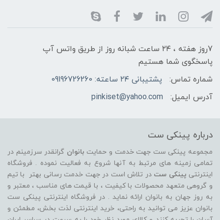
7روز هفته ، ۲۴ ساعت شبانه‌ روز از طریق واتس آپ
پاسخگوی شما هستیم
شماره تماس:
پشتیبانی ۲۴ ساعته: 09196726260
آدرس ایمیل:
pinkiset@yahoo.com
درباره پینکی ست
مجموعه پینکی ست جهت خدمت و حمایت
بانوان
گرانقدر سرزمینم در
تمامی زمینه های مرتبط به آنها شروع به فعالیت نموده . فروشگاه
اینترنتی
پینکی ست
در تلاش است در جهت خدمت رسانی بهتر با تیم
و گروهی متعهد محصولات با کیفیت ، با قیمت های مناسب ، معتبر و
به روز جهان به بانوان ارائه نماید . در فروشگاه اینترنتی پینکی ست
بانوان عزیز می توانيد به راحتی، خرید اینترنتی لذت بخش، مطمئن و
آسان را تجربه کنند و کالای مورد نظر خود را به سرعت در سراسر ایران