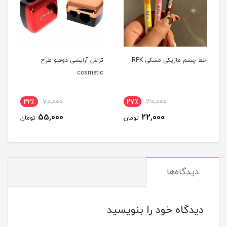
خط چشم ماژیکی مشکی RPK
تراش آرایشی دوقلو طرح
cosmetic
22٪
70,000
27٪
30,000
55,000
22,000
تومان
تومان
دیدگاه‌ها
دیدگاه خود را بنویسید