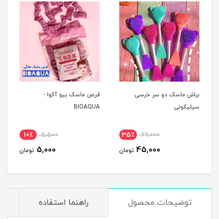
براش ماسک دو سر خرسی
قرص ماسک بیو آکوا -
سیلیکونی
BIOAQUA
10٪
5,500
35٪
69,000
5,000
45,000
تومان
تومان
توضیحات محصول
راهنما استفاده