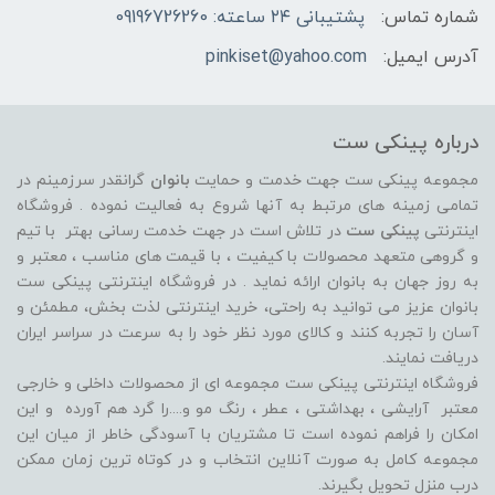
شماره تماس:
پشتیبانی ۲۴ ساعته: 09196726260
آدرس ایمیل:
pinkiset@yahoo.com
درباره پینکی ست
مجموعه پینکی ست جهت خدمت و حمایت
بانوان
گرانقدر سرزمینم در
تمامی زمینه های مرتبط به آنها شروع به فعالیت نموده . فروشگاه
اینترنتی
پینکی ست
در تلاش است در جهت خدمت رسانی بهتر با تیم
و گروهی متعهد محصولات با کیفیت ، با قیمت های مناسب ، معتبر و
به روز جهان به بانوان ارائه نماید . در فروشگاه اینترنتی پینکی ست
بانوان عزیز می توانيد به راحتی، خرید اینترنتی لذت بخش، مطمئن و
آسان را تجربه کنند و کالای مورد نظر خود را به سرعت در سراسر ایران
دریافت نمایند.
فروشگاه اینترنتی پینکی ست مجموعه ای از محصولات داخلی و خارجی
معتبر آرایشی ، بهداشتی ، عطر ، رنگ مو و....را گرد هم آورده و اين
امکان را فراهم نموده است تا مشتريان با آسودگی خاطر از ميان اين
مجموعه کامل به صورت آنلاين انتخاب و در کوتاه ترين زمان ممکن
درب منزل تحویل بگیرند.