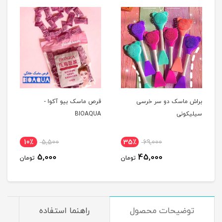
براش ماسک دو سر خرسی
قرص ماسک بیو آکوا -
سیلیکونی
BIOAQUA
10٪
5,500
35٪
69,000
5,000
45,000
تومان
تومان
توضیحات محصول
راهنما استفاده