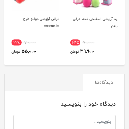
پد آرایشی اسفنجی تخم مرغی
تراش آرایشی دوقلو طرح
بلندر
cosmetic
22٪
70,000
44٪
70,000
55,000
39,900
تومان
تومان
دیدگاه‌ها
دیدگاه خود را بنویسید