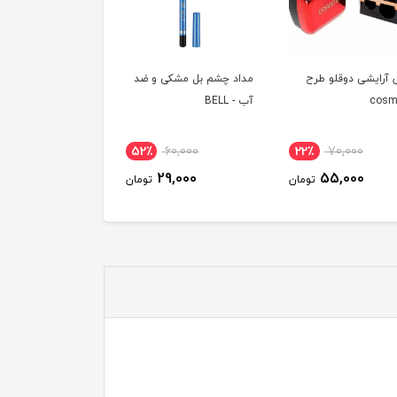
 آرایشی دوقلو طرح
مداد چشم بل مشکی و ضد
cosm
آب - BELL
52٪
60,000
22٪
70,000
29,000
55,000
تومان
تومان