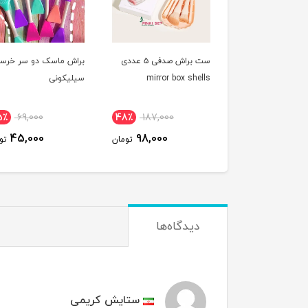
تیغ ابرو 3 عددی تینکل
ست براش صدفی ۵ عددی
براش ماسک دو سر خرس
mirror box shells
سیلیکونی
5٪
69,000
48٪
187,000
18٪
40,000
45,000
98,000
33,000
تومان
تومان
تو
دیدگاه‌ها
ستایش کریمی