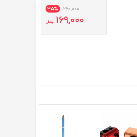
35%
260,000
169,000
تومان