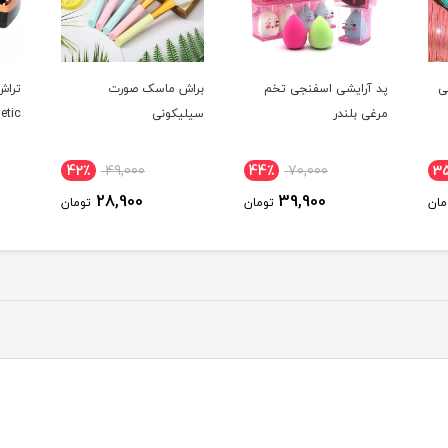
ی
پد آرایشی اسفنجی تخم
براش ماسک صورت
تراش
مرغی بلندر
سیلیکونی
etic
42٪
49,000
44٪
70,000
3
28,900
39,900
مان
تومان
تومان