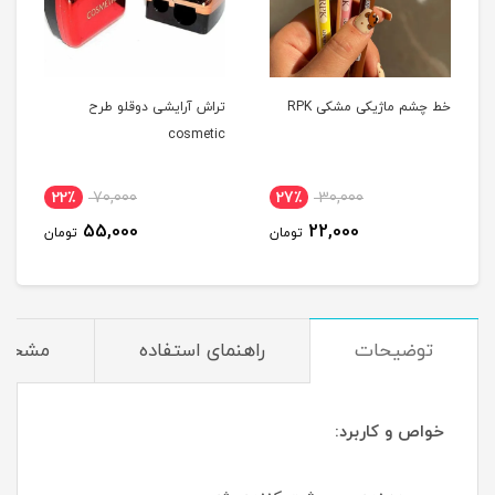
خط چشم ماژیکی مشکی RPK
تراش آرایشی دوقلو طرح
cosmetic
22٪
70,000
27٪
30,000
55,000
22,000
تومان
تومان
توضیحات
راهنمای استفاده
مشخص
خواص و کاربرد: