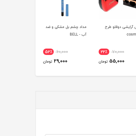
 آرایشی دوقلو طرح
مداد چشم بل مشکی و ضد
cosm
آب - BELL
52٪
60,000
22٪
70,000
29,000
55,000
تومان
تومان