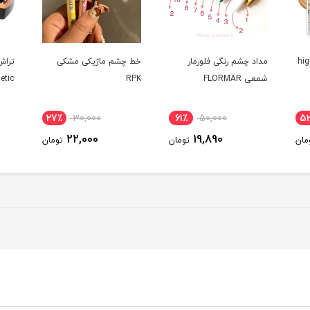
یتر کیس بیوتی high
مداد چشم رنگی فلورمار
خط چشم ماژیکی مشکی
تراش
شمعی FLORMAR
RPK
etic
27٪
30,000
61٪
50,000
5
22,000
19,890
مان
تومان
تومان