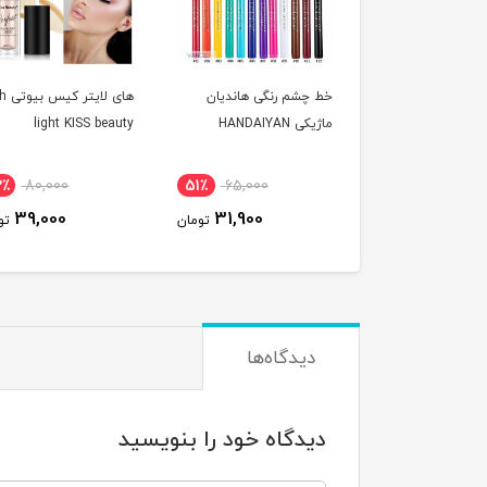
خط چشم رنگی هاندیان
های لا
ماژیکی HANDAIYAN
light KISS beauty
2٪
80,000
51٪
65,000
39,000
31,900
تومان
تو
دیدگاه‌ها
دیدگاه خود را بنویسید