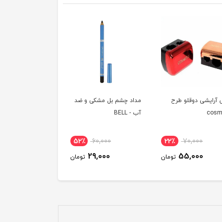
 آرایشی دوقلو طرح
مداد چشم بل مشکی و ضد
cosm
آب - BELL
52٪
60,000
22٪
70,000
29,000
55,000
تومان
تومان