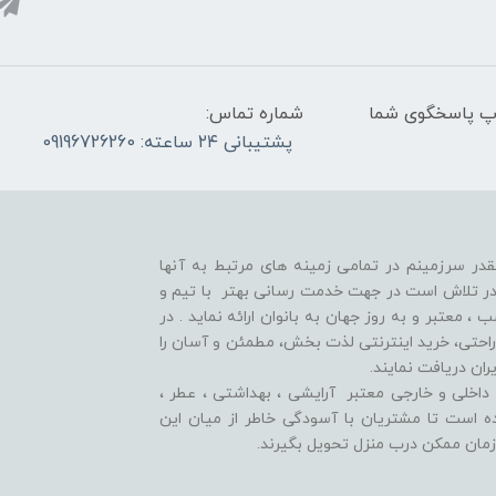
واتس آپ پاسخگوی شما
شماره تماس:
پشتیبانی ۲۴ ساعته: 09196726260
قدر سرزمینم در تمامی زمینه های مرتبط به آنها
ر تلاش است در جهت خدمت رسانی بهتر با تیم و
معتبر و به روز جهان به بانوان ارائه نماید . در
راحتی، خرید اینترنتی لذت بخش، مطمئن و آسان را
ران دریافت نمایند.
اخلی و خارجی معتبر آرایشی ، بهداشتی ، عطر ،
وده است تا مشتريان با آسودگی خاطر از ميان اين
زمان ممکن درب منزل تحویل بگیرند.