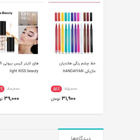
خط چشم رنگی هاندیان
های لا
ماژیکی HANDAIYAN
light KISS beauty
2٪
80,000
51٪
65,000
39,000
31,900
تومان
تو
دیدگاه‌ها