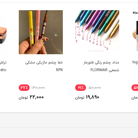
یتر کیس بیوتی high
مداد چشم رنگی فلورمار
خط چشم ماژیکی مشکی
تراش
شمعی FLORMAR
RPK
etic
27٪
30,000
61٪
50,000
5
22,000
19,890
مان
تومان
تومان